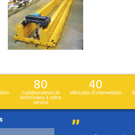
80
40
ction
Collaborateurs et
Véhicules d'intervention
A
techniciens à votre
service
s