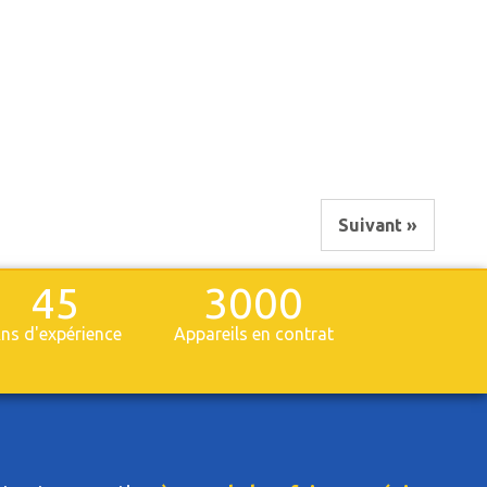
Suivant »
45
3000
ns d'expérience
Appareils en contrat